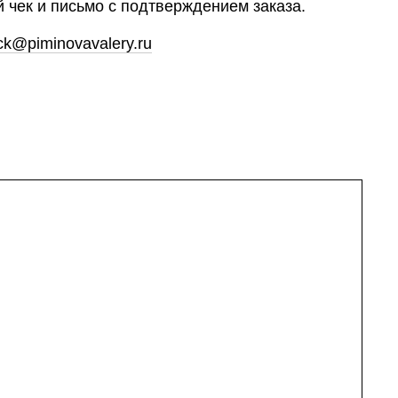
 чек и письмо с подтверждением заказа.
ck@piminovavalery.ru
имость и сроки доставки по России
уса доставки будет отправлен вам на почту
vavalery.ru