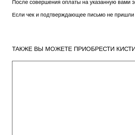
После совершения оплаты на указанную вами э
Если чек и подтверждающее письмо не пришли 
Доставка оплаченных заказов осуществляется 
ТАКЖЕ ВЫ МОЖЕТЕ ПРИОБРЕСТИ КИСТИ
рассчитываются автоматически при оформлении 
после обработки заказа и передачи в транспор
Бесплатная доставка по России осуществляется
Сроки сборки и отправки заказов до 5 дней. Ме
По любым вопросам доставки оплаченных заказ