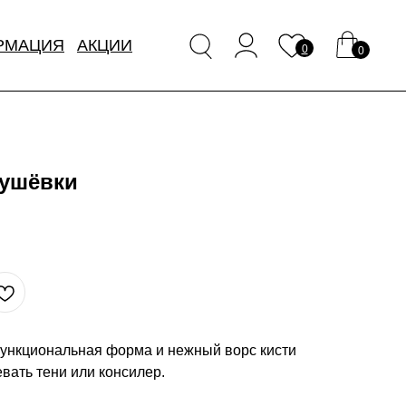
РМАЦИЯ
АКЦИИ
0
0
тушёвки
Функциональная форма и нежный ворс кисти
евать тени или консилер.