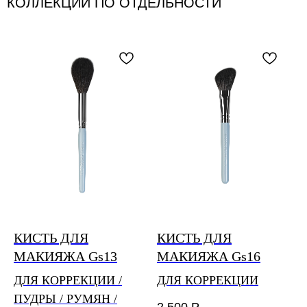
КОЛЛЕКЦИИ ПО ОТДЕЛЬНОСТИ
автоматически при оформлении заказа на сайте. Трек-
номер для отслеживания статуса доставки будет
отправлен вам на почту после обработки заказа
и передачи в транспортную компанию.
Бесплатная доставка по России осуществляется
при заказе на сумму свыше 4 000₽.
Сроки сборки и отправки заказов до 5 дней.
Международная доставка Почтой России от 30 дней.
По любым вопросам доставки оплаченных заказов
можно связаться с нами по почте
feedback@piminovavalery.ru
КИСТЬ ДЛЯ
КИСТЬ ДЛЯ
МАКИЯЖА Gs13
МАКИЯЖА Gs16
ДЛЯ КОРРЕКЦИИ /
ДЛЯ КОРРЕКЦИИ
ПУДРЫ / РУМЯН /
2 500
Р.