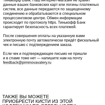
Тинькофф Банк. Наш интернет-магазин не хранит
данные ваших банковских карт или логины платежных
систем, все данные передаются по защищенному
соединению и обрабатываются в специальном
процессинговом центре. Обмен информации
происходит по протоколу https. Тинькофф Банк
гарантирует безопасность всех платежей.
После совершения оплаты на указанную вами
электронную почту автоматически придёт фискальный
чек и письмо с подтверждением заказа.
Если чек и подтверждающее письмо не пришли
и в спаме тоже нет — напишите нам на почту
feedback@piminovavalery.ru
Доставка оплаченных заказов осуществляется
ТАКЖЕ ВЫ МОЖЕТЕ
транспортными компаниями Почта России и СДЭК.
ПРИОБРЕСТИ КИСТИ ИЗ ЭТОЙ
Стоимость и сроки доставки по России рассчитываются