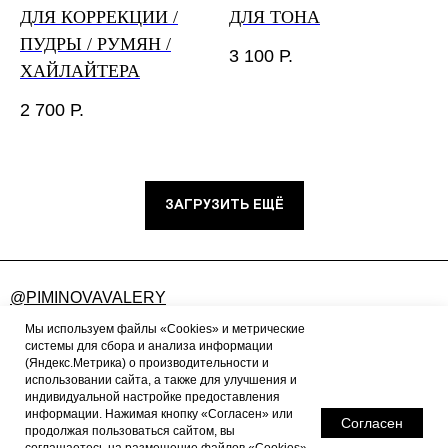
ДЛЯ КОРРЕКЦИИ /
ДЛЯ ТОНА
ПУДРЫ / РУМЯН /
3 100
Р.
ХАЙЛАЙТЕРА
2 700
Р.
ЗАГРУЗИТЬ ЕЩЁ
@PIMINOVAVALERY
FEEDBACK@PIMINOVAVALERY.RU
Мы используем файлы «Cookies» и метрические
системы для сбора и анализа информации
(Яндекс.Метрика) о производительности и
использовании сайта, а также для улучшения и
ПУБЛИЧНАЯ ОФЕРТА
индивидуальной настройке предоставления
информации. Нажимая кнопку «Согласен» или
ПОЛИТИКА КОНФИДЕНЦИАЛЬНОСТИ
Согласен
продолжая пользоваться сайтом, вы