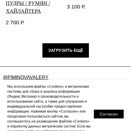
ПУДРЫ / РУМЯН /
3 100
Р.
ХАЙЛАЙТЕРА
2 700
Р.
ЗАГРУЗИТЬ ЕЩЁ
@PIMINOVAVALERY
FEEDBACK@PIMINOVAVALERY.RU
Мы используем файлы «Cookies» и метрические
системы для сбора и анализа информации
(Яндекс.Метрика) о производительности и
использовании сайта, а также для улучшения и
ПУБЛИЧНАЯ ОФЕРТА
индивидуальной настройке предоставления
информации. Нажимая кнопку «Согласен» или
ПОЛИТИКА КОНФИДЕНЦИАЛЬНОСТИ
Согласен
продолжая пользоваться сайтом, вы
соглашаетесь на размещение файлов «Cookies»
ПОЛИТИКА ВОЗВРАТА
и обработку данных метрических систем. Если вы