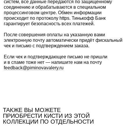
систем, все данные передаются по защищенному
соединению и обрабатываются в специальном
процессинговом центре. Обмен информации
происходит по протоколу https. Тинькофф Банк
гарантирует безопасность всех платежей.
После совершения оплаты на указанную вами
электронную почту автоматически придёт фискальный
чек и письмо с подтверждением заказа.
Если чек и подтверждающее письмо не пришли
и в спаме тоже нет — напишите нам на почту
feedback@piminovavalery.ru
Доставка оплаченных заказов осуществляется
ТАКЖЕ ВЫ МОЖЕТЕ
транспортными компаниями Почта России и СДЭК.
ПРИОБРЕСТИ КИСТИ ИЗ ЭТОЙ
Стоимость и сроки доставки по России рассчитываются
КОЛЛЕКЦИИ ПО ОТДЕЛЬНОСТИ
автоматически при оформлении заказа на сайте. Трек-