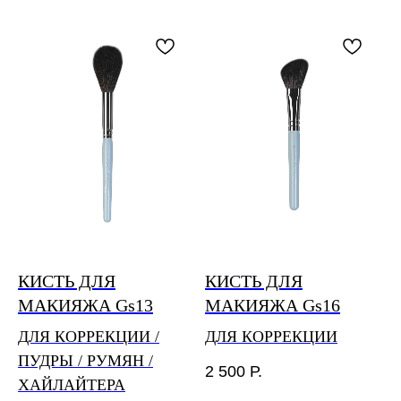
номер для отслеживания статуса доставки будет
отправлен вам на почту после обработки заказа
и передачи в транспортную компанию.
Бесплатная доставка по России осуществляется
при заказе на сумму свыше 4 000₽.
Сроки сборки и отправки заказов до 5 дней.
Международная доставка Почтой России от 30 дней.
По любым вопросам доставки оплаченных заказов
можно связаться с нами по почте
feedback@piminovavalery.ru
КИСТЬ ДЛЯ
КИСТЬ ДЛЯ
МАКИЯЖА Gs13
МАКИЯЖА Gs16
ДЛЯ КОРРЕКЦИИ /
ДЛЯ КОРРЕКЦИИ
ПУДРЫ / РУМЯН /
2 500
Р.
ХАЙЛАЙТЕРА