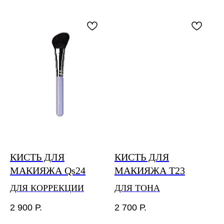
номер для отслеживания статуса доставки будет
отправлен вам на почту после обработки заказа
и передачи в транспортную компанию.
Бесплатная доставка по России осуществляется
при заказе на сумму свыше 4 000₽.
Сроки сборки и отправки заказов до 5 дней.
Международная доставка Почтой России от 30 дней.
По любым вопросам доставки оплаченных заказов
можно связаться с нами по почте
feedback@piminovavalery.ru
КИСТЬ ДЛЯ
КИСТЬ ДЛЯ
МАКИЯЖА Qs24
МАКИЯЖА T23
ДЛЯ КОРРЕКЦИИ
ДЛЯ ТОНА
2 900
Р.
2 700
Р.