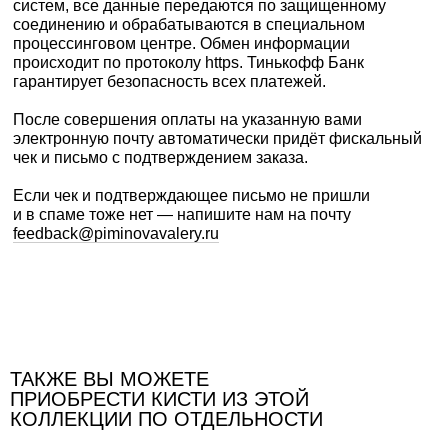
систем, все данные передаются по защищенному
соединению и обрабатываются в специальном
процессинговом центре. Обмен информации
происходит по протоколу https. Тинькофф Банк
гарантирует безопасность всех платежей.
После совершения оплаты на указанную вами
электронную почту автоматически придёт фискальный
чек и письмо с подтверждением заказа.
Если чек и подтверждающее письмо не пришли
и в спаме тоже нет — напишите нам на почту
feedback@piminovavalery.ru
Доставка оплаченных заказов осуществляется
ТАКЖЕ ВЫ МОЖЕТЕ
транспортными компаниями Почта России и СДЭК.
ПРИОБРЕСТИ КИСТИ ИЗ ЭТОЙ
Стоимость и сроки доставки по России рассчитываются
КОЛЛЕКЦИИ ПО ОТДЕЛЬНОСТИ
автоматически при оформлении заказа на сайте. Трек-