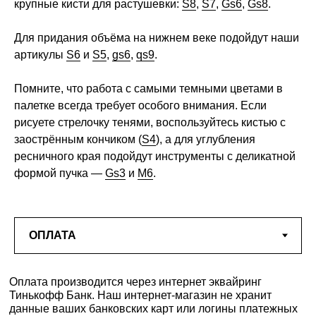
крупные кисти для растушевки:
S8
,
S7
,
Gs6
,
Gs8
.
Для придания объёма на нижнем веке подойдут наши
артикулы
S6
и
S5
,
gs6
,
qs9
.
Помните, что работа с самыми темными цветами в
палетке всегда требует особого внимания. Если
рисуете стрелочку тенями, воспользуйтесь кистью с
заострённым кончиком (
S4
), а для углубления
ресничного края подойдут инструменты с деликатной
формой пучка —
Gs3
и
М6
.
Оплата производится через интернет эквайринг
Тинькофф Банк. Наш интернет-магазин не хранит
данные ваших банковских карт или логины платежных