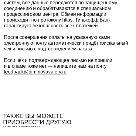
систем, все данные передаются по защищенному
соединению и обрабатываются в специальном
процессинговом центре. Обмен информации
происходит по протоколу https. Тинькофф Банк
гарантирует безопасность всех платежей.
После совершения оплаты на указанную вами
электронную почту автоматически придёт фискальный
чек и письмо с подтверждением заказа.
Если чек и подтверждающее письмо не пришли
и в спаме тоже нет — напишите нам на почту
feedback@piminovavalery.ru
Доставка оплаченных заказов осуществляется
ТАКЖЕ ВЫ МОЖЕТЕ
транспортными компаниями Почта России и СДЭК.
ПРИОБРЕСТИ ДРУГУЮ
Стоимость и сроки доставки по России рассчитываются
КОСМЕТИКУ:
автоматически при оформлении заказа на сайте. Трек-