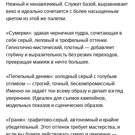
Нежный и ненавязчивый. Служит базой, выравнивает
веко и идеально сочетается с более насыщенным
цветом из этой же палетки.
«Сумерки»
: эдакая черничная пудра, сочетающая в
себе серый, лиловый и трюфельный оттенки.
Гипнотично-мистический, плотный — добавляет
глубину и выразительность без резких переходов,
превращая макияж в нечто большее.
«Пепельный деним»
: холодный серый с голубым
отливом — строгий, точный, бескомпромиссный.
Именно он задаёт тон всему образу и делает взгляд
увереннее. Идеален для съемок кампейнов,
модельных показов и сценических образов.
«Гранж»
: графитово-серый, автономный и крайне
убедительный. Этот оттенок требует мастерства, и
если вы будете действовать смело и уверенно —