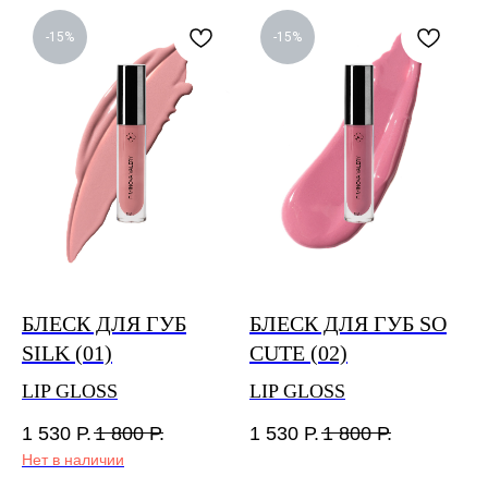
номер для отслеживания статуса доставки будет
отправлен вам на почту после обработки заказа
-15%
-15%
и передачи в транспортную компанию.
Бесплатная доставка по России осуществляется
при заказе на сумму свыше 4 000₽.
Сроки сборки и отправки заказов до 5 дней.
Международная доставка Почтой России от 30 дней.
По любым вопросам доставки оплаченных заказов
можно связаться с нами по почте
feedback@piminovavalery.ru
БЛЕСК ДЛЯ ГУБ
БЛЕСК ДЛЯ ГУБ SO
SILK (01)
CUTE (02)
LIP GLOSS
LIP GLOSS
1 530
Р.
1 800
Р.
1 530
Р.
1 800
Р.
Нет в наличии