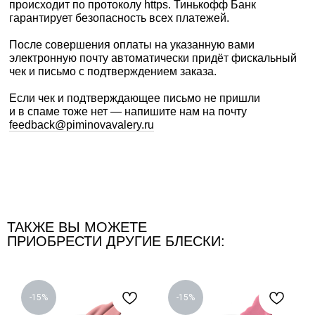
происходит по протоколу https. Тинькофф Банк
гарантирует безопасность всех платежей.
После совершения оплаты на указанную вами
электронную почту автоматически придёт фискальный
чек и письмо с подтверждением заказа.
Если чек и подтверждающее письмо не пришли
и в спаме тоже нет — напишите нам на почту
feedback@piminovavalery.ru
Доставка оплаченных заказов осуществляется
ТАКЖЕ ВЫ МОЖЕТЕ
транспортными компаниями Почта России и СДЭК.
ПРИОБРЕСТИ ДРУГИЕ БЛЕСКИ:
Стоимость и сроки доставки по России рассчитываются
автоматически при оформлении заказа на сайте. Трек-
номер для отслеживания статуса доставки будет
отправлен вам на почту после обработки заказа
-15%
-15%
и передачи в транспортную компанию.