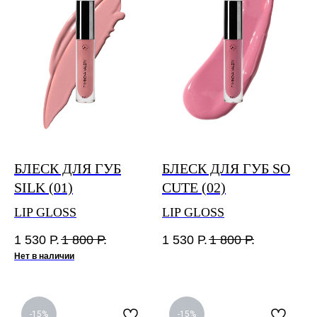
Бесплатная доставка по России осуществляется
при заказе на сумму свыше 4 000₽.
Сроки сборки и отправки заказов до 5 дней.
Международная доставка Почтой России от 30 дней.
По любым вопросам доставки оплаченных заказов
можно связаться с нами по почте
feedback@piminovavalery.ru
БЛЕСК ДЛЯ ГУБ
БЛЕСК ДЛЯ ГУБ SO
SILK (01)
CUTE (02)
LIP GLOSS
LIP GLOSS
1 530
Р.
1 800
Р.
1 530
Р.
1 800
Р.
Нет в наличии
-15%
-15%