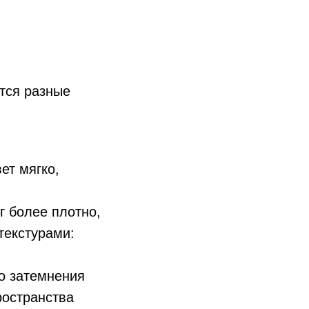
тся разные
ет мягко,
г более плотно,
текстурами:
о затемнения
ространства