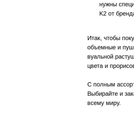
нужны специ
K2 от бренда
Итак, чтобы пок
объемные и пуши
вуальной растуш
цвета и прорисо
С полным ассор
Выбирайте и зак
всему миру.