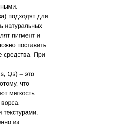
чными.
за) подходят для
ть натуральных
хлят пигмент и
зможно поставить
е средства. При
, Qs) – это
отому, что
яют мягкость
 ворса.
и текстурами.
енно из