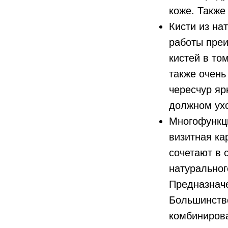
коже. Также
Кисти из на
работы преи
кистей в то
также очень
чересчур яр
должном ухо
Многофункци
визитная ка
сочетают в 
натуральног
Предназначе
Большинство
комбинирова