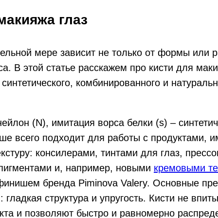
макияжа глаз
ельной мере зависит не только от формы или р
са. В этой статье расскажем про кисти для маки
синтетического, комбинированного и натуральн
нейлон (N), имитация ворса белки (s) – синтети
ше всего подходит для работы с продуктами,
кстуру: консилерами, тинтами для глаз, пресс
пигментами и, например, новыми
кремовыми т
финишем бренда Piminova Valery. Основные пр
й: гладкая структура и упругость. Кисти не впи
кта и позволяют быстро и равномерно распреде