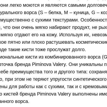
 они легко моются и являются самыми долгове
турального ворса (S – белка, М – куница, G – ко
мущественно с сухими текстурами. Особеннос
м, что они очень мягко набирают продукт, не ры
 мягко отдают его на кожу. Используя их, нево
кое пятно или плохо растушевать косметически
де такие кисти тоже прослужат долго.
ональные кисти из комбинированного ворса (Gs
рточка бренда Piminova Valery. Они уникальны п
себе преимущества того и другого типа: сохран
о, при этом не теряют упругости синтетического
ны для работы как с сухими, так и с кремовым
 кистей бренда Piminova Valery выполнены им
нного ворса.