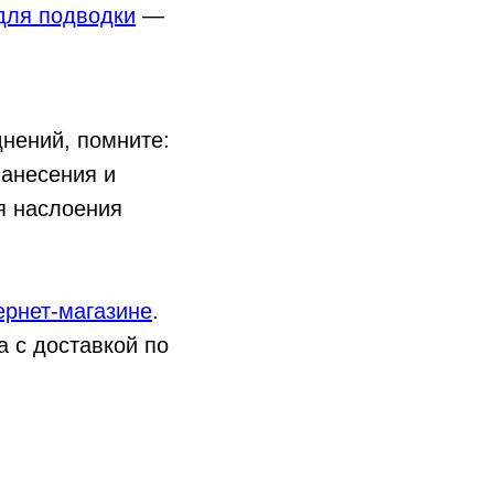
 для подводки
—
днений, помните:
нанесения и
я наслоения
ернет-магазине
.
 с доставкой по