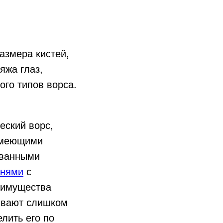
азмера кистей,
яжа глаз,
ого типов ворса.
ческий ворс,
 имеющими
ованными
енями
с
еимущества
тывают слишком
лить его по