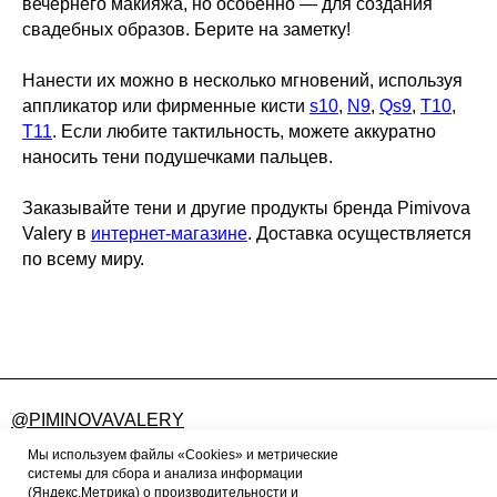
вечернего макияжа, но особенно — для создания
свадебных образов. Берите на заметку!
Нанести их можно в несколько мгновений, используя
аппликатор или фирменные кисти
s10
,
N9
,
Qs9
,
T10
,
Т11
. Если любите тактильность, можете аккуратно
наносить тени подушечками пальцев.
Заказывайте тени и другие продукты бренда Pimivova
Valery в
интернет-магазине
. Доставка осуществляется
по всему миру.
@PIMINOVAVALERY
FEEDBACK@PIMINOVAVALERY.RU
Мы используем файлы «Cookies» и метрические
системы для сбора и анализа информации
(Яндекс.Метрика) о производительности и